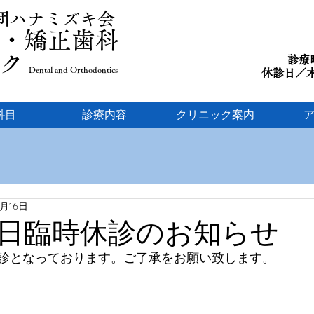
社団ハナミズキ会
・矯正歯科
ック
診療時
Dental and Orthodontics
​休診日
科目
診療内容
クリニック案内
5月16日
日臨時休診のお知らせ
診となっております。ご了承をお願い致します。