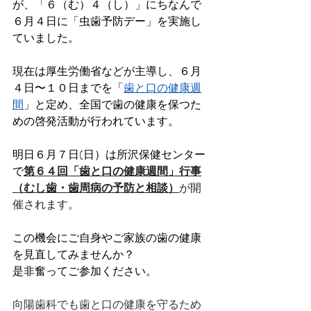
が、「６（む）４（し）」にちなんで
６月４日に「虫歯予防デー」を実施し
ていました。
現在は厚生労働省などが主導し、６月
４日〜１０日までを「
歯と口の健康週
間
」と定め、全国で歯の健康を保つた
めの啓発活動が行われています。
明日６月７日(日）は所沢保健センター
で
第６４回「歯と口の健康週間」行事
（むし歯・歯周病の予防と相談）
が開
催されます。
この機会にご自身やご家族の歯の健康
を見直してみませんか？
是非奮ってご参加ください。
向陽歯科でも歯と口の健康を守るため