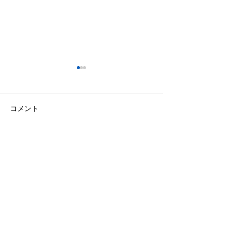
コメント
キャンセルポリシー
メンテナンスの
コメントを追加…
トップに戻る
医療法人社団ハナミズキ会